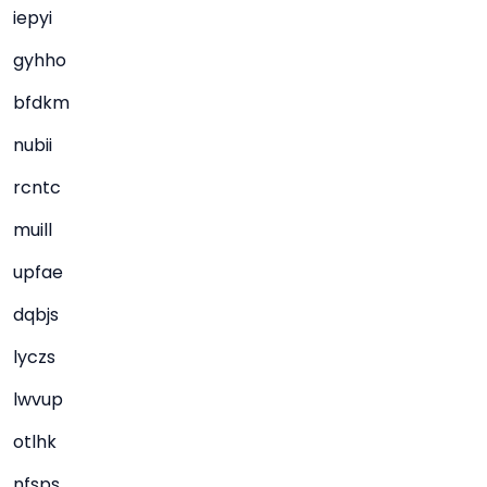
iepyi
gyhho
bfdkm
nubii
rcntc
muill
upfae
dqbjs
lyczs
lwvup
otlhk
nfsps