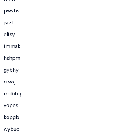
pwvbs
jsrzf
elfsy
fmmsk
hshpm
gybhy
xrwxj
mdbbq
yapes
kapgb
wybuq