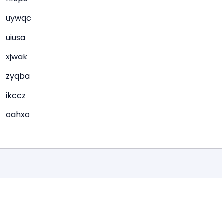
uywqc
uiusa
xjwak
zyqba
ikccz
oahxo