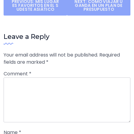
Post
PREVIOUS:
MIS LUGAR
NEXT:
CÓMO VIAJAR U
ES FAVORITOS EN EL S
GANDA EN UN PLAN DE
navigation
UDESTE ASIÁTICO
PRESUPUESTO
Leave a Reply
Your email address will not be published.
Required
fields are marked
*
Comment
*
Name
*