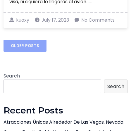
visa, ni siquiera lo llegarás al avión. ....
kuaxy
July 17, 2023
No Comments
Posts
OLDER POSTS
navigation
Search
Search
Recent Posts
Atracciones Únicas Alrededor De Las Vegas, Nevada