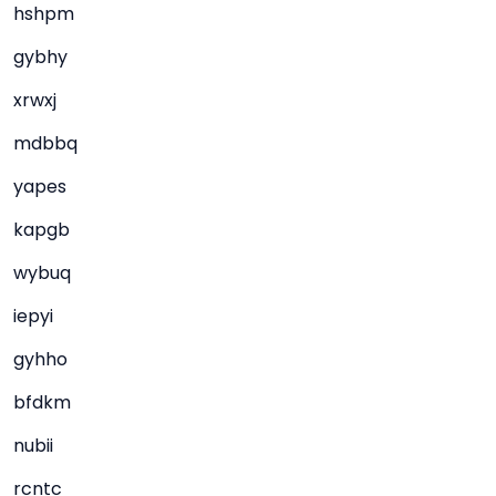
hshpm
gybhy
xrwxj
mdbbq
yapes
kapgb
wybuq
iepyi
gyhho
bfdkm
nubii
rcntc