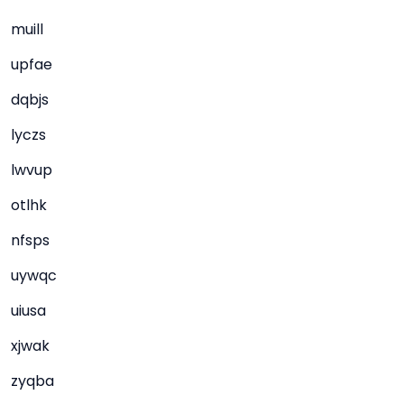
muill
upfae
dqbjs
lyczs
lwvup
otlhk
nfsps
uywqc
uiusa
xjwak
zyqba